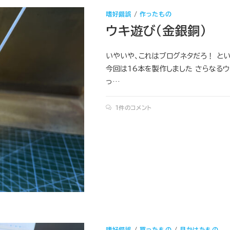
嗜好錯誤
/
作ったもの
ウキ遊び（金銀銅）
いやいや、これはブログネタだろ！ とい
今回は16本を製作しました さらなる
っ…
1件のコメント
嗜好錯誤
/
買ったもの
/
見かけたもの