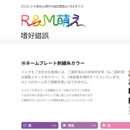
2026.8.6現在公開中の総記事数は
152
本です
嗜好錯誤