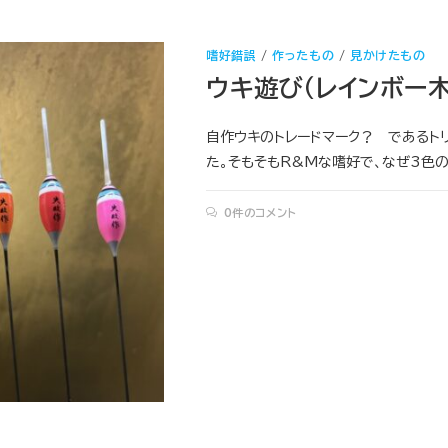
嗜好錯誤
/
作ったもの
/
見かけたもの
ウキ遊び（レインボー木
自作ウキのトレードマーク？ であるトリ
た。そもそもR&Mな嗜好で、なぜ3色
0件のコメント