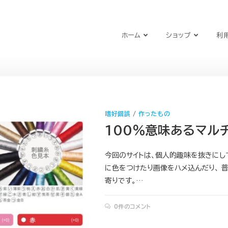
ホーム
ショップ
利
嗜好錯誤
/
作ったもの
100％意味あるマル
今回のサイトは、個人的趣味を抜きにし
に色をつけたり画像をハメ込んだり、 
寄りです。…
0件のコメント