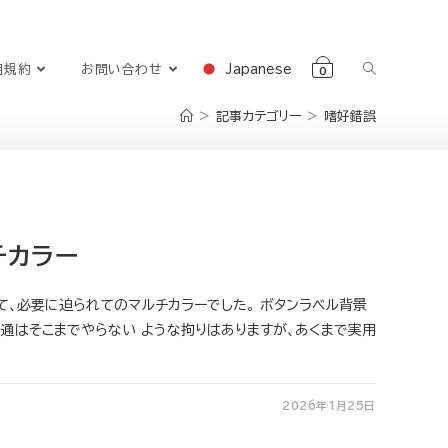
Japanese
用規約
お問い合わせ
0
>
記事カテゴリー
>
嗜好錯誤
チカラー
て、必要に迫られてのマルチカラーでした。 ボタンラベル背景
普通はそこまでやらない ような拘りはありますが、あくまで実用
2026年1月25日