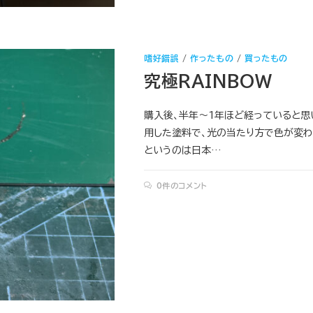
嗜好錯誤
/
作ったもの
/
買ったもの
究極RAINBOW
購入後、半年〜1年ほど経っていると思
用した塗料で、光の当たり方で色が変わ
というのは日本…
0件のコメント