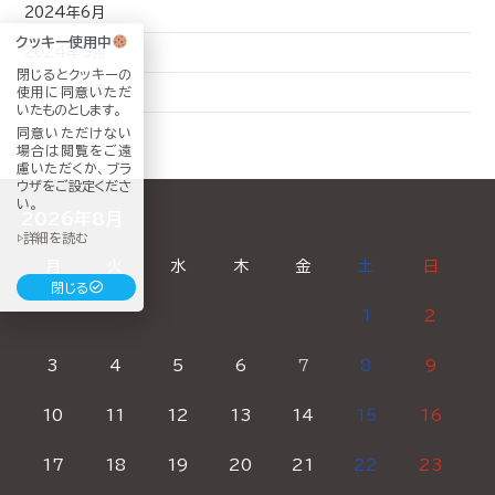
2024年6月
クッキー使用中
2024年5月
閉じるとクッキーの
2024年4月
使用に同意いただ
いたものとします。
同意いただけない
場合は閲覧をご遠
慮いただくか、ブラ
ウザをご設定くださ
い。
2026年8月
▷詳細を読む
月
火
水
木
金
土
日
閉じる
1
2
3
4
5
6
7
8
9
10
11
12
13
14
15
16
17
18
19
20
21
22
23