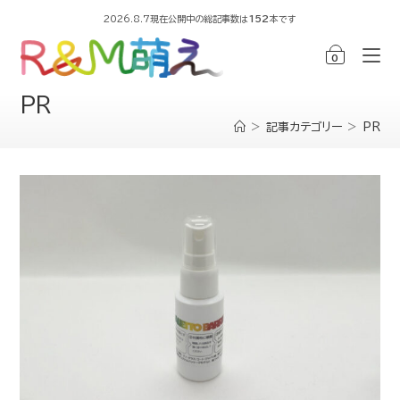
2026.8.7現在公開中の総記事数は
152
本です
0
PR
>
記事カテゴリー
>
PR