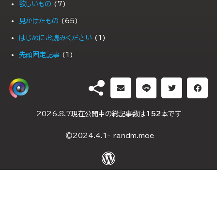
欲しいもの
(7)
見かけたもの
(65)
はじめにお読みください
(1)
先頭固定記事
(1)
PR
(1)
DH（ダブルヘッダー）
2026.8.7現在公開中の総記事数は
152
本です
2025年1月10日
(2)
©2024.4.1- randm.moe
2024年5月4日
(2)
2024年5月3日
(2)
2024年5月2日
(3)
2024年4月29日
(2)