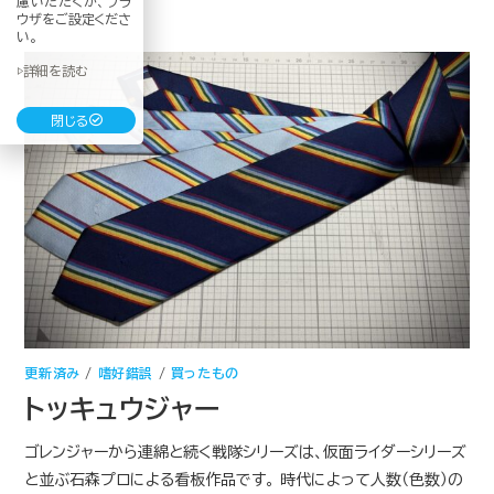
慮いただくか、ブラ
ウザをご設定くださ
い。
▷詳細を読む
閉じる
更新済み
/
嗜好錯誤
/
買ったもの
トッキュウジャー
ゴレンジャーから連綿と続く戦隊シリーズは、仮面ライダーシリーズ
と並ぶ石森プロによる看板作品です。 時代によって人数（色数）の