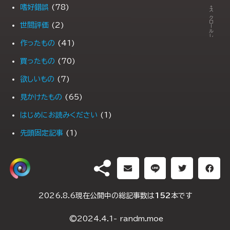
← スクロールします →
嗜好錯誤
(78)
世間評価
(2)
作ったもの
(41)
買ったもの
(70)
欲しいもの
(7)
見かけたもの
(65)
はじめにお読みください
(1)
先頭固定記事
(1)
PR
(1)
DH（ダブルヘッダー）
2026.8.6現在公開中の総記事数は
152
本です
2025年1月10日
(2)
©2024.4.1- randm.moe