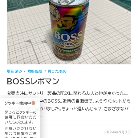
更新済み
/
嗜好錯誤
/
買ったもの
BOSSレボマン
発売当時にサントリー製品の配送に関わる友人と仲が良かったこ
とから、以来愛飲中のBOSS。近所の自販機で、ようやくホットから
クッキー使用中
コールドに切り替わりました。ちょっと遅いんじゃ？ さまざまなバ
閉じるとクッキーの
リエーションがあ…
使用に同意いただ
いたものとします。
同意いただけない
1件のコメント
2024年5月3日
場合は閲覧をご遠