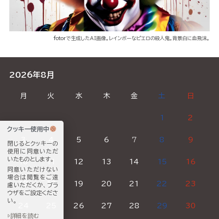
fotor
で生成したAI画像。レインボーなピエロの殺人鬼。背景白に血飛沫。
2026年8月
月
火
水
木
金
土
日
1
2
クッキー使用中
3
4
5
6
7
8
9
閉じるとクッキーの
使用に同意いただ
いたものとします。
10
11
12
13
14
15
16
同意いただけない
場合は閲覧をご遠
17
18
19
20
21
22
23
慮いただくか、ブラ
ウザをご設定くださ
い。
24
25
26
27
28
29
30
▷詳細を読む