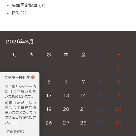
先頭固定記事
(1)
PR
(1)
2026年8月
月
火
水
木
金
土
日
1
2
クッキー使用中
3
4
5
6
7
8
9
閉じるとクッキーの
使用に同意いただ
10
11
12
13
14
15
16
いたものとします。
同意いただけない
場合は閲覧をご遠
17
18
19
20
21
22
23
慮いただくか、ブラ
ウザをご設定くださ
い。
24
25
26
27
28
29
30
▷詳細を読む