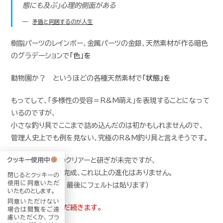
態にも及ぶ」心理的側面がある
矛盾と同居するのが人生
樹脂パーツのレインボー、金属パーツの金銀、天然素材が作る暗色
のグラデーションで
「色」
を
動物園か？ というほどの各種天然素材で
「状態」
を
もってして、「多様性の受容＝R&M萌え」を表現することになって
いるのですが、
小さな釣り具でここまで詰め込んだのは初かもしれませんので、
管理人史上でも例を見ない、究極のR&M釣り具と言えそうです。
まだまだ仕上げのクリアーと研ぎが未完ですが、
クッキー使用中
デザインとしては完成、これ以上の進化はありません。
閉じるとクッキーの
使用に同意いただ
（竿のキズ防止で、最後にフェルトは貼ります）
いたものとします。
同意いただけない
ですが、物語はまだ続きます。
場合は閲覧をご遠
慮いただくか、ブラ