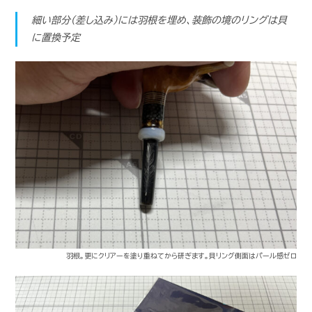
細い部分（差し込み）には羽根を埋め、装飾の境のリングは貝
に置換予定
羽根。更にクリアーを塗り重ねてから研ぎます。貝リング側面はパール感ゼロ