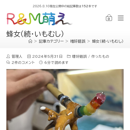
2026.8.10現在公開中の総記事数は
152
本です
0
蜂女（続・いもむし）
>
記事カテゴリー
>
嗜好錯誤
>
蜂女（続・いもむし）
管理人
2024年5月31日
嗜好錯誤
/
作ったもの
2件のコメント
6分で読めます