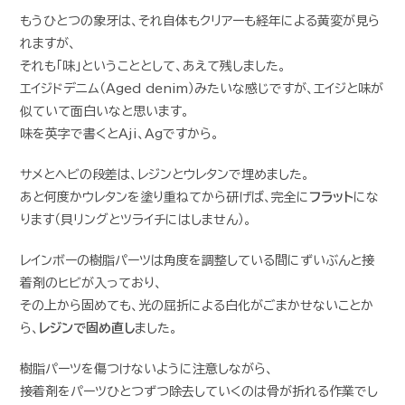
もうひとつの象牙は、それ自体もクリアーも経年による黄変が見ら
れますが、
それも「味」ということとして、あえて残しました。
エイジドデニム（Aged denim）みたいな感じですが、エイジと味が
似ていて面白いなと思います。
味を英字で書くとAji、Agですから。
サメとヘビの段差は、レジンとウレタンで埋めました。
あと何度かウレタンを塗り重ねてから研げば、完全に
フラット
にな
ります（貝リングとツライチにはしません）。
レインボーの樹脂パーツは角度を調整している間にずいぶんと接
着剤のヒビが入っており、
その上から固めても、光の屈折による白化がごまかせないことか
ら、
レジンで固め直し
ました。
樹脂パーツを傷つけないように注意しながら、
接着剤をパーツひとつずつ除去していくのは骨が折れる作業でし