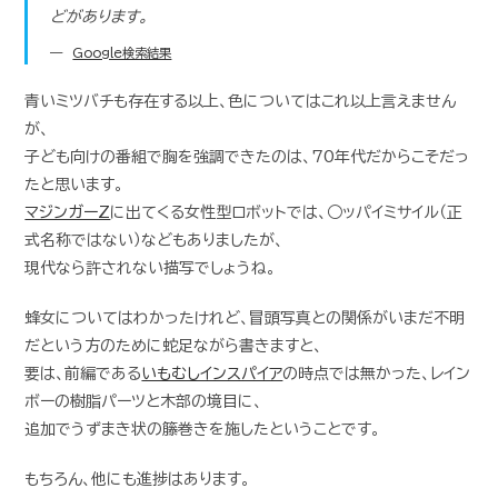
どがあります。
Google検索結果
青いミツバチも存在する以上、色についてはこれ以上言えません
が、
子ども向けの番組で胸を強調できたのは、70年代だからこそだっ
たと思います。
マジンガーZ
に出てくる女性型ロボットでは、○ッパイミサイル（正
式名称ではない）などもありましたが、
現代なら許されない描写でしょうね。
蜂女についてはわかったけれど、冒頭写真との関係がいまだ不明
だという方のために蛇足ながら書きますと、
要は、前編である
いもむしインスパイア
の時点では無かった、レイン
ボーの樹脂パーツと木部の境目に、
追加でうずまき状の籐巻きを施したということです。
もちろん、他にも進捗はあります。