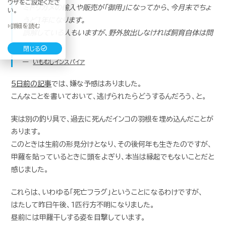
ウザをご設定くださ
ミドリガメの輸入や販売が「御用」になってから、今月末でちょ
い。
うど1年になります。
▷詳細を読む
誤解している人もいますが、野外放出しなければ飼育自体は問
題なしです。
閉じる
いもむしインスパイア
5日前の記事
では、嫌な予感はありました。
こんなことを書いておいて、逃げられたらどうするんだろう、と。
実は別の釣り具で、過去に死んだインコの羽根を埋め込んだことが
あります。
このときは生前の形見分けとなり、その後何年も生きたのですが、
甲羅を貼っているときに頭をよぎり、本当は縁起でもないことだと
感じました。
これらは、いわゆる「死亡フラグ」ということになるわけですが、
はたして昨日午後、1匹行方不明になりました。
昼前には甲羅干しする姿を目撃しています。