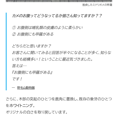
脱皮したミドリガメの甲羅
カメのお腹ってどうなってるか皆さん知ってますか？？
① お腹側は哺乳類の皮膚のように柔らかい
② お腹側にも甲羅がある
どちらだと思いますか？
お客さんに聞いてみると回答が半々になることが多く、知らな
い方も結構多い！ということに最近気づきました。
答えは…
『お腹側にも甲羅がある』
です！
野毛山動物園
さらに、木部の突起のひとつを鹿角に置換し、既存の象牙のひとつ
を
ホワイトニング
。
オリジナルの白さを取り戻しています。