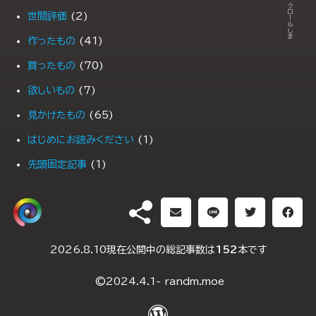
← スクロールします →
世間評価
(2)
作ったもの
(41)
買ったもの
(70)
欲しいもの
(7)
見かけたもの
(65)
はじめにお読みください
(1)
先頭固定記事
(1)
PR
(1)
DH（ダブルヘッダー）
2026.8.10現在公開中の総記事数は
152
本です
2025年1月10日
(2)
©2024.4.1- randm.moe
2024年5月4日
(2)