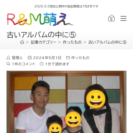
2026.8.8現在公開中の総記事数は
152
本です
0
古いアルバムの中に⑤
>
記事カテゴリー
>
作ったもの
>
古いアルバムの中に⑤
管理人
2024年5月1日
作ったもの
1件のコメント
1分で読めます