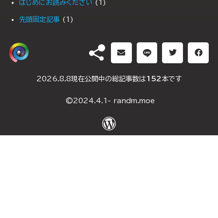
はじめにお読みください
(1)
先頭固定記事
(1)
PR
(1)
DH（ダブルヘッダー）
2026.8.8現在公開中の総記事数は
152
本です
2025年1月10日
(2)
©2024.4.1- randm.moe
2024年5月4日
(2)
2024年5月3日
(2)
2024年5月2日
(3)
2024年4月29日
(2)
2024年4月28日
(2)
2024年4月13日
(2)