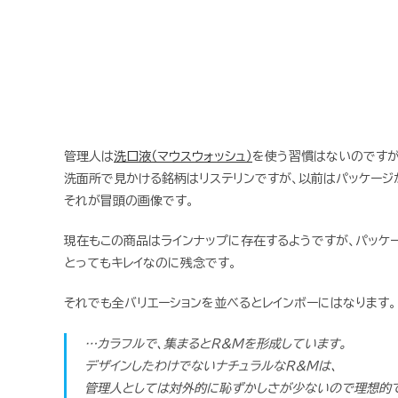
管理人は
洗口液（マウスウォッシュ）
を使う習慣はないのですが
洗面所で見かける銘柄はリステリンですが、以前はパッケージ
それが冒頭の画像です。
現在もこの商品はラインナップに存在するようですが、パッケ
とってもキレイなのに残念です。
それでも全バリエーションを並べるとレインボーにはなります。
…カラフルで、集まるとR&Mを形成しています。
デザインしたわけでないナチュラルなR&Mは、
管理人としては対外的に恥ずかしさが少ないので理想的で