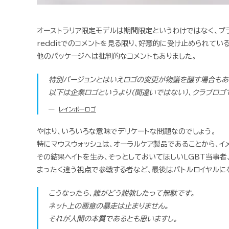
オーストラリア限定モデルは期間限定というわけではなく、プ
redditでのコメントを見る限り、好意的に受け止められてい
他のパッケージへは批判的なコメントもありました。
特別バージョンとはいえロゴの変更が物議を醸す場合もあ
以下は企業ロゴというより（間違いではない）、クラブロゴ
レインボーロゴ
やはり、いろいろな意味でデリケートな問題なのでしょう。
特にマウスウォッシュは、オーラルケア製品であることから、イ
その結果ヘイトを生み、そっとしておいてほしいLGBT当事者
まったく違う視点で参戦する者など、最後はバトルロイヤルに
こうなったら、誰がどう説教したって無駄です。
ネット上の悪意の暴走は止まりません。
それが人間の本質であるとも思いますし。