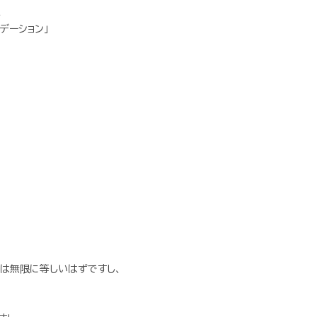
、
デーション」
は無限に等しいはずですし、