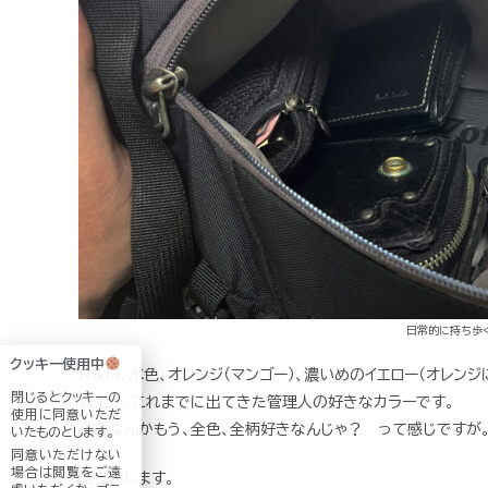
日常的に持ち歩く黒
クッキー使用中
R&M、水色、オレンジ（マンゴー）、濃いめのイエロー（オレンジ
閉じるとクッキーの
以上が、これまでに出てきた管理人の好きなカラーです。
使用に同意いただ
結局なんかもう、全色、全柄好きなんじゃ？ って感じですが
いたものとします。
同意いただけない
場合は閲覧をご遠
話を戻します。