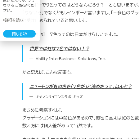
慮いただくか、ブラ
レインボーで9色ってのはどうなんだろう？ とも思いますが
ウザをご設定くだ
さい。
「なないろ」でなくともレインボーと言いますし、「＝多色のグラ
▷詳細を読む
と受け止められていると思います。
閉じる
そもそも、虹＝7色ってのは日本だけらしいですよ。
世界では虹は７色ではない！？
Ability InterBusiness Solutions, Inc.
かと思えば、こんな記事も。
ニュートンが虹の色を「7色だ」と決めたって、ほんと？
キヤノンサイエンスラボ・キッズ
まじめに考察すれば、
グラデーションには中間色があるので、厳密に言えば虹の色数
数え方には個人差があって当然です。