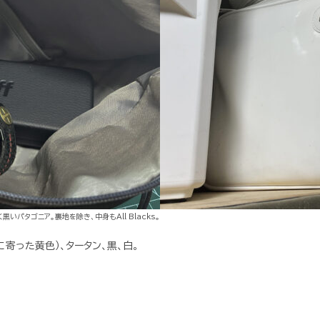
いパタゴニア。裏地を除き、中身もAll Blacks。
に寄った黄色）、タータン、黒、白。
。