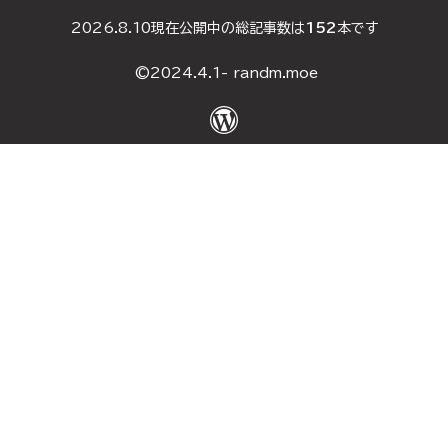
DH（ダブルヘッダー）
2026.8.10現在公開中の総記事数は
152
本です
2025年1月10日
(2)
©2024.4.1- randm.moe
2024年5月4日
(2)
2024年5月3日
(2)
2024年5月2日
(3)
2024年4月29日
(2)
2024年4月28日
(2)
2024年4月13日
(2)
月別アーカイブ
2026年5月
(1)
2026年2月
(1)