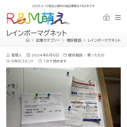
2026.8.10現在公開中の総記事数は
152
本です
0
レインボーマグネット
>
記事カテゴリー
>
嗜好錯誤
>
レインボーマグネット
管理人
2024年6月6日
嗜好錯誤
/
買ったもの
0件のコメント
1分で読めます