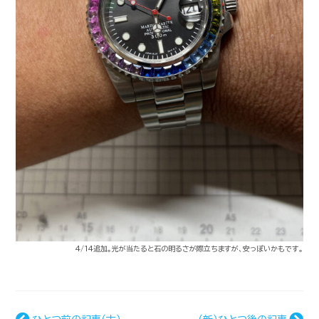
4/14追加。光が当たると石の明るさが際立ちますが、安っぽいかもです。