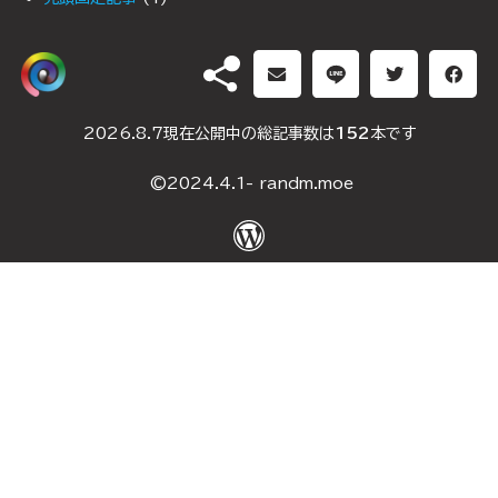
PR
(1)
DH（ダブルヘッダー）
2026.8.7現在公開中の総記事数は
152
本です
2025年1月10日
(2)
©2024.4.1- randm.moe
2024年5月4日
(2)
2024年5月3日
(2)
2024年5月2日
(3)
2024年4月29日
(2)
2024年4月28日
(2)
2024年4月13日
(2)