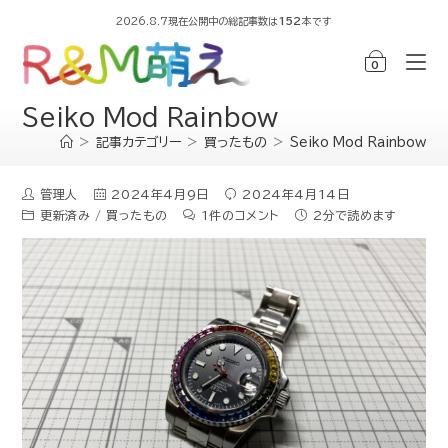
2026.8.7現在公開中の総記事数は
152
本です
0
Seiko Mod Rainbow
>
記事カテゴリー
>
買ったもの
>
Seiko Mod Rainbow
管理人
2024年4月9日
2024年4月14日
更新済み
/
買ったもの
1件のコメント
2分で読めます