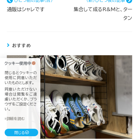
ひとつ前の記事（古）
（新）ひとつ後の記事
通販はシャレです
集合して成るR&Mと、ター
タン
おすすめ
クッキー使用中
閉じるとクッキーの
使用に同意いただ
いたものとします。
同意いただけない
場合は閲覧をご遠
慮いただくか、ブラ
ウザをご設定くださ
い。
▷詳細を読む
閉じる