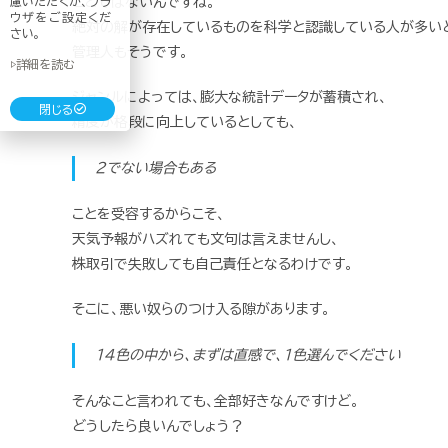
慮いただくか、ブラ
ことではないんですね。
ウザをご設定くだ
絶対の解が存在しているものを科学と認識している人が多い
さい。
管理人もそうです。
▷詳細を読む
ジャンルによっては、膨大な統計データが蓄積され、
閉じる
精度が格段に向上しているとしても、
2でない場合もある
ことを受容するからこそ、
天気予報がハズれても文句は言えませんし、
株取引で失敗しても自己責任となるわけです。
そこに、悪い奴らのつけ入る隙があります。
14色の中から、まずは直感で、1色選んでください
そんなこと言われても、全部好きなんですけど。
どうしたら良いんでしょう？