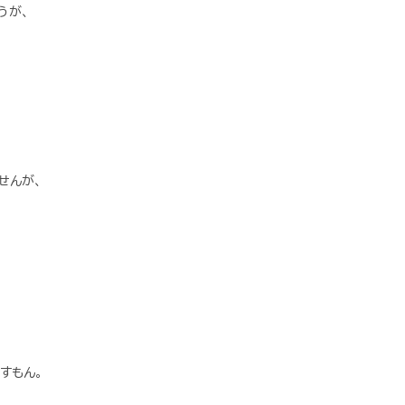
うが、
せんが、
すもん。