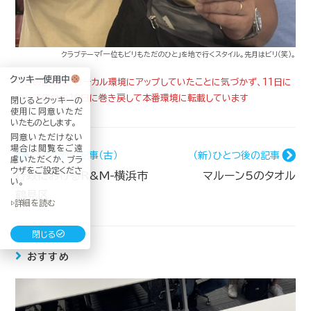
クラブテーマ「一位もビリもただのひと」を地で行くスタイル。先月はビリ（笑）。
クッキー使用中
※この記事は、ローカル環境にアップしていたことに気づかず、11日に
なって日付を10日に巻き戻して本番環境に転載しています
閉じるとクッキーの
使用に同意いただ
いたものとします。
同意いただけない
場合は閲覧をご遠
ひとつ前の記事（古）
（新）ひとつ後の記事
慮いただくか、ブラ
ウザをご設定くださ
行政におけるR&M-横浜市
マルーン5のタオル
い。
鶴見区
▷詳細を読む
閉じる
おすすめ