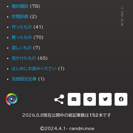
← スクロールします →
嗜好錯誤
(78)
世間評価
(2)
作ったもの
(41)
買ったもの
(70)
欲しいもの
(7)
見かけたもの
(65)
はじめにお読みください
(1)
先頭固定記事
(1)
PR
(1)
DH（ダブルヘッダー）
2026.8.8現在公開中の総記事数は
152
本です
2025年1月10日
(2)
©2024.4.1- randm.moe